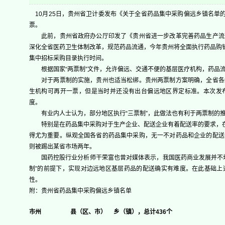
10月25日，贵州省卫计委发布《关于全省药品集中采购偏远乡镇名单的
票。
此前，贵州省政府办公厅印发了《贵州省进一步改革完善药品生产流
深化全省医药卫生体制改革，规范药品流通，今年贵州将全面执行药品购销
集中招标采购目录执行时间。
根据国家“两票制”文件，允许偏远、交通不便的基层医疗机构，药品流
对于两票制的实施，贵州也适当松绑。贵州两票制方案明确，全省各
生机构可再开一票，但是当时并还没有出台偏远地区界定标准。本次发
度。
有业内人士认为，部分地区执行“三票制”，此做法也有利于两票制的推
特别是在药品集中采购对于生产企业、配送企业有着配送率的要求，在这
得尤为重要。纵观全国各省的药品集中采购，无一不对药品和企业的配送
则被踢出某省市场两年。
国药控股行业分析师干荣富也曾对媒体表示，我国医药商业发展并不均
制”的前提下，实现对边远地区基层药品的配送确实有难度。在此基础上
性。
附：贵州省药品集中采购偏远乡镇名单
市州
县（区、市）
乡（镇），总计436个