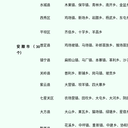
水城县
木果镇、保华镇、青林乡、南开乡、金盆
西秀区
鸡场镇、新场乡、岩腊乡、杨武乡、东屯
平坝区
齐佰乡、十字乡、羊昌乡
普定县
鸡场坡镇、马场镇、补郎苗族乡、猴场苗
安顺市（30
个）
镇宁县
扁担山镇、马厂镇、本寨镇、革利乡、沙
关岭县
普利乡、新铺乡、岗乌镇、坡贡乡
紫云县
大营镇、坝羊镇、四大寨乡
七星关区
农场营镇、田坎乡、大屯乡、大河乡、阴
大方县
大山乡、果瓦乡、猫场镇、绿塘乡、星宿
花溪乡、中坪镇、重新镇、中建乡、协和