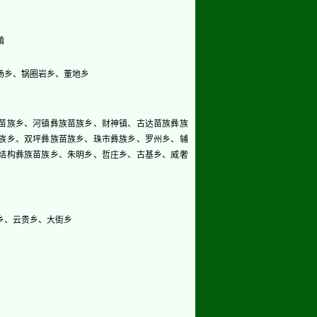
镇
场乡、锅圈岩乡、董地乡
苗族乡、河镇彝族苗族乡、财神镇、古达苗族彝族
族乡、双坪彝族苗族乡、珠市彝族乡、罗州乡、辅
结构彝族苗族乡、朱明乡、哲庄乡、古基乡、威奢
乡、云贵乡、大街乡