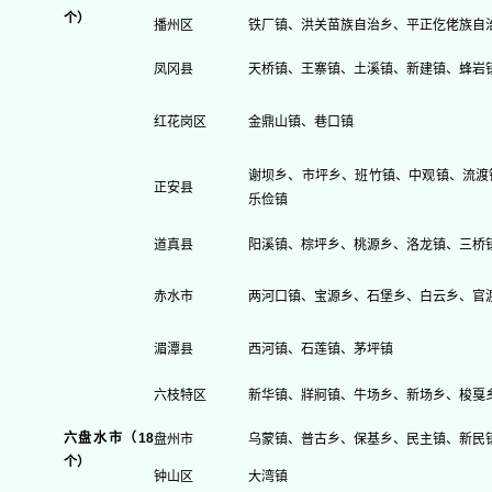
个）
播州区
铁厂镇、洪关苗族自治乡、平正仡佬族自
凤冈县
天桥镇、王寨镇、土溪镇、新建镇、蜂岩
红花岗区
金鼎山镇、巷口镇
谢坝乡、市坪乡、班竹镇、中观镇、流渡
正安县
乐俭镇
道真县
阳溪镇、棕坪乡、桃源乡、洛龙镇、三桥
赤水市
两河口镇、宝源乡、石堡乡、白云乡、官
湄潭县
西河镇、石莲镇、茅坪镇
六枝特区
新华镇、牂牁镇、牛场乡、新场乡、梭戛
六盘水市（18
盘州市
乌蒙镇、普古乡、保基乡、民主镇、新民
个）
钟山区
大湾镇