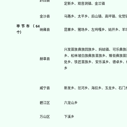
黔西县
定新乡、观音洞镇、金兰镇
金沙县
马路乡、太平乡、后山镇、高坪镇、化觉
毕节市（64
纳雍县
昆寨乡、猪场乡、左鸠嘎乡、姑开乡、羊
个）
兴发苗族彝族回族乡、妈姑镇、可乐彝族
乡、松林坡白族彝族苗族乡、雉街彝族苗
赫章县
处乡、铁匠苗族乡、安乐溪乡、德卓乡、
乡
威宁县
新发乡、岔河乡、海拉乡、玉龙乡、石门
碧江区
六龙山乡
万山区
下溪乡