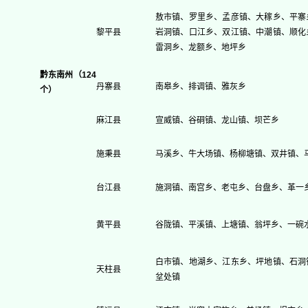
敖市镇、罗里乡、孟彦镇、大稼乡、平寨
黎平县
岩洞镇、口江乡、双江镇、中潮镇、顺化
雷洞乡、龙额乡、地坪乡
黔东南州（124
丹寨县
南皋乡、排调镇、雅灰乡
个）
麻江县
宣威镇、谷硐镇、龙山镇、坝芒乡
施秉县
马溪乡、牛大场镇、杨柳塘镇、双井镇、
台江县
施洞镇、南宫乡、老屯乡、台盘乡、革一
黄平县
谷陇镇、平溪镇、上塘镇、翁坪乡、一碗
白市镇、地湖乡、江东乡、坪地镇、石洞
天柱县
坌处镇