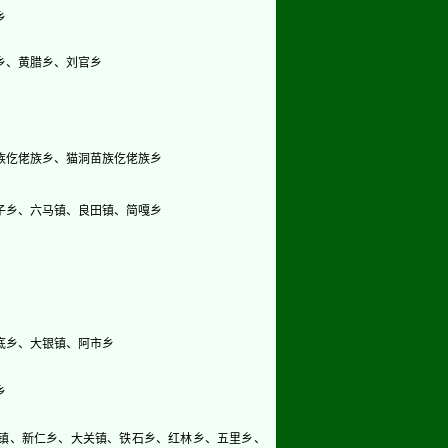
乡
乡、黄腊乡、刘官乡
族仡佬族乡、猫洞苗族仡佬族乡
子乡、六马镇、良田镇、简嘎乡
底乡、大银镇、阿市乡
乡
镇、新仁乡、大关镇、铁石乡、红林乡、五里乡、