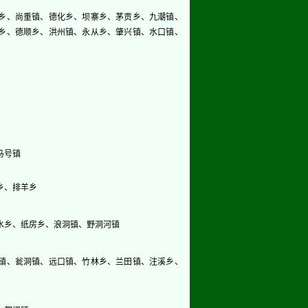
乡、尚重镇、德化乡、坝寨乡、茅贡乡、九潮镇、
乡、德顺乡、洪州镇、永从乡、肇兴镇、水口镇、
马号镇
乡、排羊乡
水乡、纸房乡、浪洞镇、野洞河镇
镇、瓮洞镇、远口镇、竹林乡、兰田镇、注溪乡、