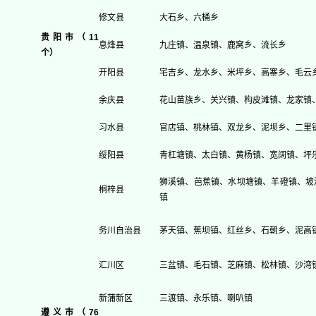
修文县
大石乡、六桶乡
贵阳市（11
息烽县
九庄镇、温泉镇、鹿窝乡、流长乡
个）
开阳县
宅吉乡、龙水乡、米坪乡、高寨乡、毛云
余庆县
花山苗族乡、关兴镇、构皮滩镇、龙家镇
习水县
官店镇、桃林镇、双龙乡、泥坝乡、二里
绥阳县
青杠塘镇、太白镇、黄杨镇、宽阔镇、坪
狮溪镇、芭蕉镇、水坝塘镇、羊磴镇、坡
桐梓县
镇
务川自治县
茅天镇、蕉坝镇、红丝乡、石朝乡、泥高
汇川区
三盆镇、毛石镇、芝麻镇、松林镇、沙湾
新蒲新区
三渡镇、永乐镇、喇叭镇
遵义市（76