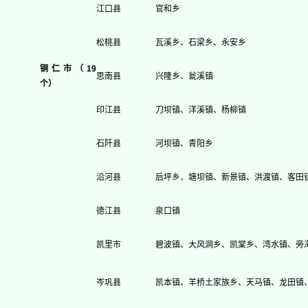
江口县
官和乡
松桃县
瓦溪乡、石梁乡、永安乡
铜仁市（19
思南县
兴隆乡、瓮溪镇
个）
印江县
刀坝镇、洋溪镇、杨柳镇
石阡县
河坝镇、青阳乡
沿河县
后坪乡、塘坝镇、新景镇、洪渡镇、客田
德江县
泉口镇
凯里市
碧波镇、大风洞乡、凯棠乡、湾水镇、旁
岑巩县
凯本镇、羊桥土家族乡、天马镇、龙田镇