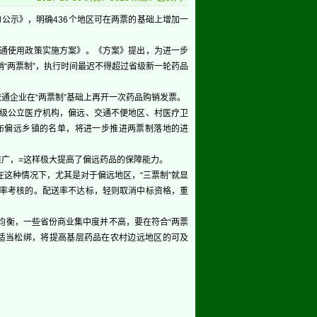
公示》，明确436个地区可在两票的基础上增加一
通使用政策实施方案》。《方案》提出，为进一步
“两票制”，执行时间最迟不得超过省级新一轮药品
通企业在“两票制”基础上再开一次药品购销发票。
级公立医疗机构，偏远、交通不便地区、村医疗卫
布偏远乡镇的名单，将进一步推进两票制落地的进
广，=这样极大提高了偏远药品的保障能力。
种情况下，尤其是对于偏远地区，“三票制”就显
率考核的。配送率不达标，轻则取消中标资格，重
衡，一些省份商业集中度并不高，要在符合“两票
适当松绑，将提高基层药品在农村边远地区的可及