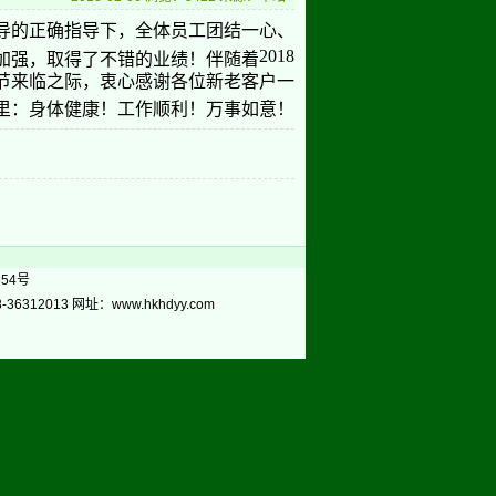
导的正确指导下，全体员工团结一心、
2018
加强，取得了不错的业绩！伴随着
节来临之际，
衷心感谢各位新老客户一
里：身体健康！工作顺利！万事如意！
854号
312013 网址：www.hkhdyy.com