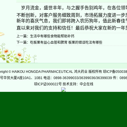
岁月流金，盛世丰年，与之握手告别鸡年，在各位领
不断创新，对客户服务细致周到，市场拓展力度进一步
新年的喜庆气息，我们即将跨入农历狗年，值此新春佳
直以来对我们的支持和信任！最后恭祝大家在新的一年
上一篇：
生活中有哪些食物能帮助补钙
下一篇：
吃板栗有益心血管和脾胃 板栗的错误吃法有哪些
-
right
©
HAIKOU HONGDA PHARMACEUTICAL 鸿大药业 版权所有 琼ICP备05003
座10A1、10B1 电话：0898-36399033/36399036/36399039 传：0898-36
琼ICP证000022号 技术支持：中企在线